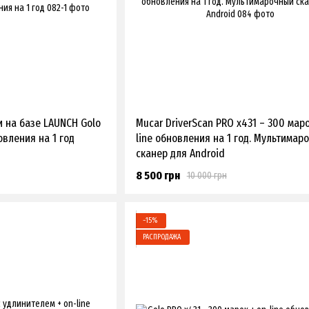
и на базе LAUNCH Golo
Mucar DriverScan PRO x431 – 300 маро
овления на 1 год
line обновления на 1 год. Мультимар
сканер для Android
8 500 грн
10 000 грн
−15%
РАСПРОДАЖА