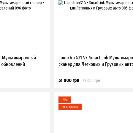
BT Мультимарочный
Launch x431 V+ SmartLink Мультимар
ne обновлений
сканер для Легковых и Грузовых авт
51 000 грн
78 000 грн
−22%
РАСПРОДАЖА