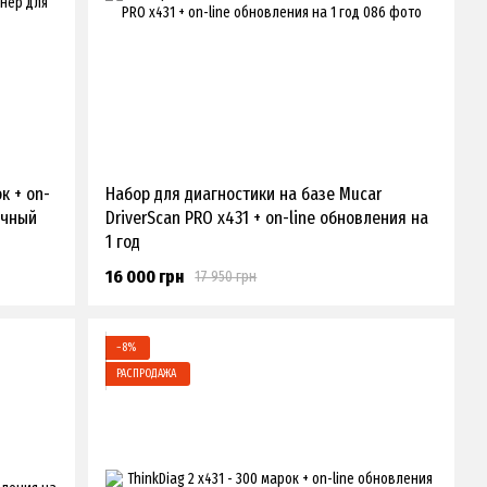
к + on-
Набор для диагностики на базе Mucar
очный
DriverScan PRO x431 + on-line обновления на
1 год
16 000 грн
17 950 грн
−8%
РАСПРОДАЖА