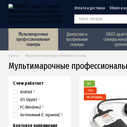
Перейти к основному контенту
Оплата и доставка
Обмен и в
Мультимарочные
Дилерские и
OBD2 адапт
профессиональные
профильные
сканеры нача
сканеры
сканеры
уровня
Главная
Мультимарочные профессиональные сканеры
Мультимарочные профессиональ
С чем работает
ХИТ
−10%
8
Android
РАСПРОДАЖА
2
iOS (Apple)
6
PC (Windows)
8
Автономный (С экраном)
Бортовое напряжение