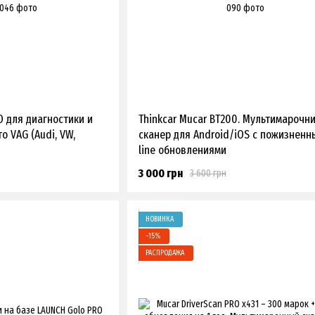
O для диагностики и
Thinkcar Mucar BT200. Мультимарочн
 VAG (Audi, VW,
сканер для Android/iOS с пожизненн
line обновлениями
3 000 грн
3 600 грн
НОВИНКА
−15%
РАСПРОДАЖА