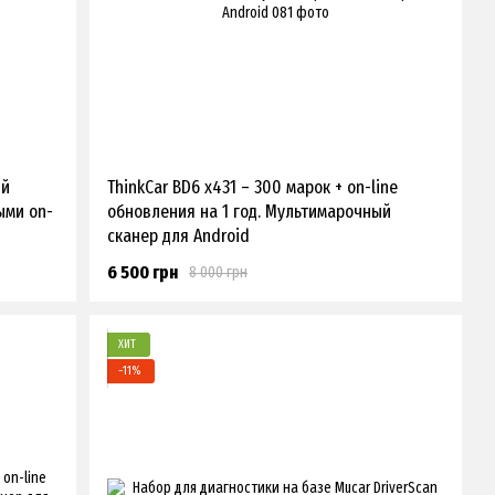
ий
ThinkCar BD6 x431 – 300 марок + on-line
ыми on-
обновления на 1 год. Мультимарочный
сканер для Android
6 500 грн
8 000 грн
ХИТ
−11%