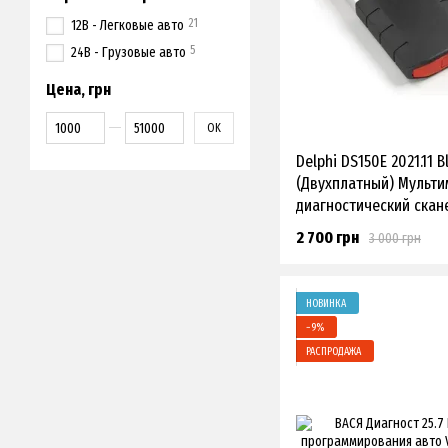
21
12В - Легковые авто
5
24В - Грузовые авто
Цена, грн
От Цена, грн
До Цена, грн
OK
Delphi DS150E 2021.11 
(Двухплатный) Мульт
диагностический скан
Грузовые
2 700 грн
3 000 грн
НОВИНКА
−9%
РАСПРОДАЖА