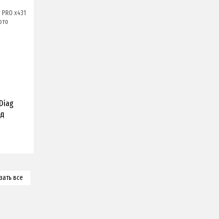
Diag
од
зать все