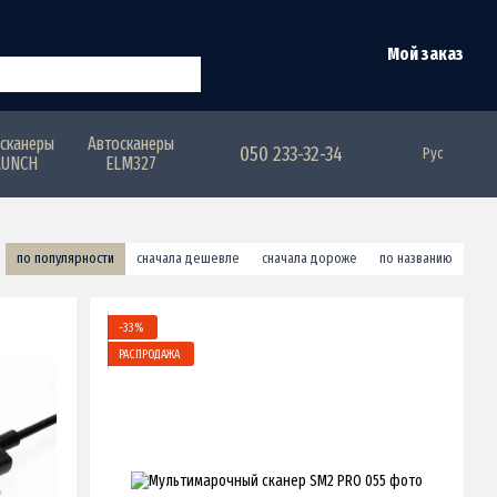
Мой заказ
сканеры
Автосканеры
050 233-32-34
Рус
AUNCH
ELM327
по популярности
сначала дешевле
сначала дороже
по названию
−33%
РАСПРОДАЖА