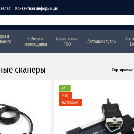
озврат
Контактная информация
еры и
Кабели и
Диагностика
Авто
льного
Автоаксессуары
переходники
ГБО
L
ные сканеры
Сортировка:
ХИТ
−16%
РАСПРОДАЖА