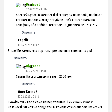
Diagnost
02.07.2026 в 15:38
Алексей Булах, В комплекті зі сканером на коробці наліпка з
логіном-паролем. Якщо загубили - звʼяжіться з нами по
телефону або вайбер-телеграм - відновимо. 0502333234
Ответить
Сергій
10.04.2026 в 10:42
Вітаю! Підкажіть, яка вартість продовження ліцензії на рік?
Ответить
Diagnost
10.04.2026 в 17:31
Сергій, На сьогоднішній день - 2000 грн
Ответить
Олег Гавілей
10.02.2026 в 08:18
Вкажіть будь лас а саме які перехідники , і чи є вони у вас у
наявності, чи можно придбати як комплект зі сканером і кейсом?!