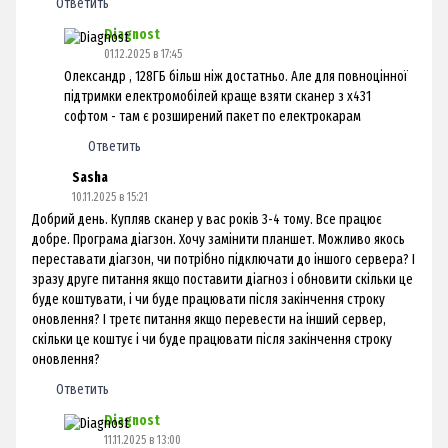
Ответить
Diagnost
01.12.2025 в 17:45
Олександр , 128ГБ більш ніж достатньо. Але для повноцінної
підтримки електромобілей краще взяти сканер з x431
софтом - там є розширений пакет по електрокарам
Ответить
Sasha
10.11.2025 в 15:21
Добрий день. Купляв сканер у вас років 3-4 тому. Все працює
добре. Програма діагзон. Хочу замінити планшет. Можливо якось
переставати діагзон, чи потрібно підключати до іншого сервера? І
зразу друге питання якщо поставити діагноз і обновити скільки це
буде коштувати, і чи буде працювати після закінчення строку
оновлення? І третє питання якщо перевести на інший сервер,
скільки це коштує і чи буде працювати після закінчення строку
оновлення?
Ответить
Diagnost
11.11.2025 в 13:00