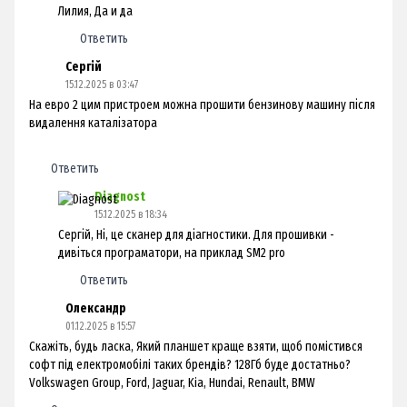
Лилия, Да и да
Ответить
Сергій
15.12.2025 в 03:47
На евро 2 цим пристроем можна прошити бензинову машину після
видалення каталізатора
Ответить
Diagnost
15.12.2025 в 18:34
Сергій, Ні, це сканер для діагностики. Для прошивки -
дивіться програматори, на приклад SM2 pro
Ответить
Олександр
01.12.2025 в 15:57
Скажiть, будь ласка, Який планшет краще взяти, щоб помiстився
софт пiд електромобiлi таких брендiв? 128Гб буде достатньо?
Volkswagen Group, Ford, Jaguar, Kia, Hundai, Renault, BMW