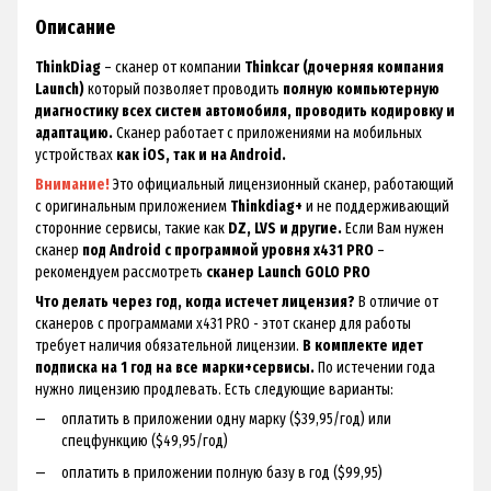
Описание
ThinkDiag
– сканер от компании
Thinkcar (дочерняя компания
Launch)
который позволяет проводить
полную компьютерную
диагностику всех систем автомобиля, проводить кодировку и
адаптацию.
Сканер работает с приложениями на мобильных
устройствах
как iOS, так и на Android.
Внимание!
Это официальный лицензионный сканер, работающий
с оригинальным приложением
Thinkdiag+
и не поддерживающий
сторонние сервисы, такие как
DZ, LVS и другие.
Если Вам нужен
сканер
под Android с программой уровня x431 PRO
–
рекомендуем рассмотреть
сканер Launch GOLO PRO
Что делать через год, когда истечет лицензия?
В отличие от
сканеров с программами x431 PRO - этот сканер для работы
требует наличия обязательной лицензии.
В комплекте идет
подписка на 1 год на все марки+сервисы.
По истечении года
нужно лицензию продлевать. Есть следующие варианты:
оплатить в приложении одну марку ($39,95/год) или
спецфункцию ($49,95/год)
оплатить в приложении полную базу в год ($99,95)