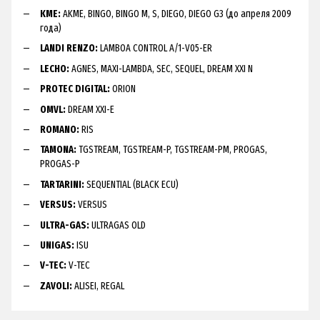
KME:
AKME, BINGO, BINGO M, S, DIEGO, DIEGO G3 (до апреля 2009
года)
LANDI RENZO:
LAMBOA CONTROL A/1-V05-ER
LECHO:
AGNES, MAXI-LAMBDA, SEC, SEQUEL, DREAM XXI N
PROTEC DIGITAL:
ORION
OMVL:
DREAM XXI-E
ROMANO:
RIS
TAMONA:
TGSTREAM, TGSTREAM-P, TGSTREAM-PM, PROGAS,
PROGAS-P
TARTARINI:
SEQUENTIAL (BLACK ECU)
VERSUS:
VERSUS
ULTRA-GAS:
ULTRAGAS OLD
UNIGAS:
ISU
V-TEC:
V-TEC
ZAVOLI:
ALISEI, REGAL