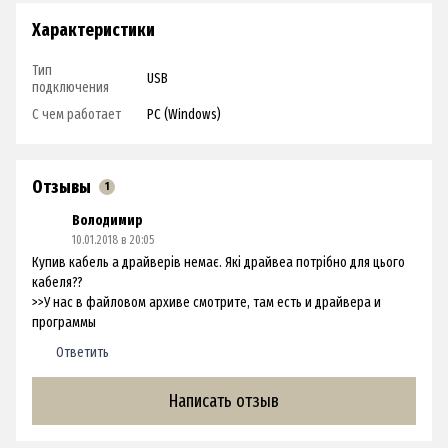
Характеристики
Тип
USB
подключения
С чем работает
PC (Windows)
Отзывы
1
Володимир
10.01.2018 в 20:05
Купив кабель а драйверів немає. Які драйвеа потрібно для цього
кабеля??
>>У нас в файловом архиве смотрите, там есть и драйвера и
программы
Ответить
Написать отзыв