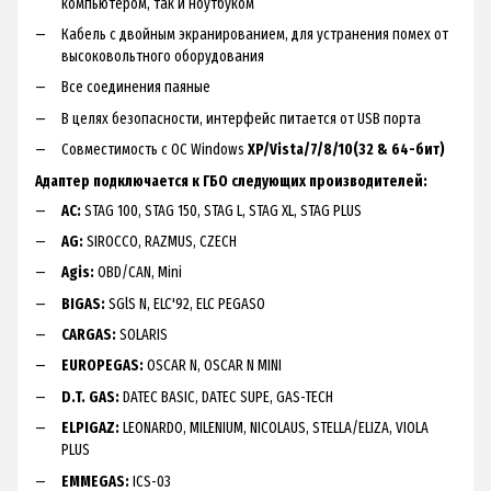
компьютером, так и ноутбуком
Кабель с двойным экранированием, для устранения помех от
высоковольтного оборудования
Все соединения паяные
В целях безопасности, интерфейс питается от USB порта
Совместимость с ОС Windows
XP/Vista/7/8/10(32 & 64-бит)
Адаптер подключается к ГБО следующих производителей:
AC:
STAG 100, STAG 150, STAG L, STAG XL, STAG PLUS
AG:
SIROCCO, RAZMUS, CZECH
Agis:
OBD/CAN, Mini
BIGAS:
SGlS N, ELC'92, ELC PEGASO
CARGAS:
SOLARIS
EUROPEGAS:
OSCAR N, OSCAR N MINI
D.T. GAS:
DATEC BASIC, DATEC SUPE, GAS-TECH
ELPIGAZ:
LEONARDO, MILENIUM, NICOLAUS, STELLA/ELIZA, VIOLA
PLUS
EMMEGAS:
ICS-03