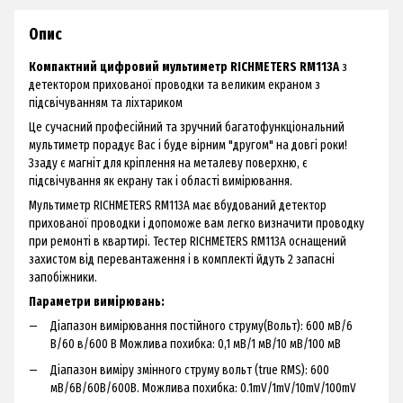
Опис
Компактний цифровий мультиметр RICHMETERS RM113A
з
детектором прихованої проводки та великим екраном з
підсвічуванням та ліхтариком
Це сучасний професійний та зручний багатофункціональний
мультиметр порадує Вас і буде вірним "другом" на довгі роки!
Ззаду є магніт для кріплення на металеву поверхню, є
підсвічування як екрану так і області вимірювання.
Мультиметр RICHMETERS RM113A має вбудований детектор
прихованої проводки і допоможе вам легко визначити проводку
при ремонті в квартирі. Тестер RICHMETERS RM113A оснащений
захистом від перевантаження і в комплекті йдуть 2 запасні
запобіжники.
Параметри вимірювань:
Діапазон вимірювання постійного струму(Вольт): 600 мВ/6
В/60 в/600 В Можлива похибка: 0,1 мВ/1 мВ/10 мВ/100 мВ
Діапазон виміру змінного струму вольт (true RMS): 600
мВ/6В/60В/600В. Можлива похибка: 0.1mV/1mV/10mV/100mV