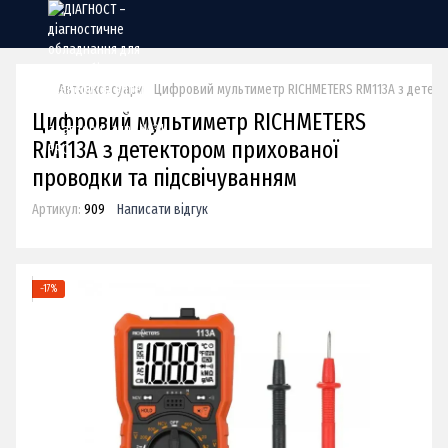
Автоаксесуари
Цифровий мультиметр RICHMETERS RM113A з детект
Цифровий мультиметр RICHMETERS
RM113A з детектором прихованої
проводки та підсвічуванням
Артикул:
909
Написати відгук
−17%