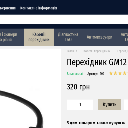
овернення
Контактна інформація
 і сканери
Кабелі і
Діагностика
Авт
Автоаксесуари
о рівня
перехідники
ГБО
L
Головна
Кабелі і перехідники
Перехідн
Перехідник GM12 
В наявності
Артикул: 100
320 грн
Купити
З цим товаром також купують