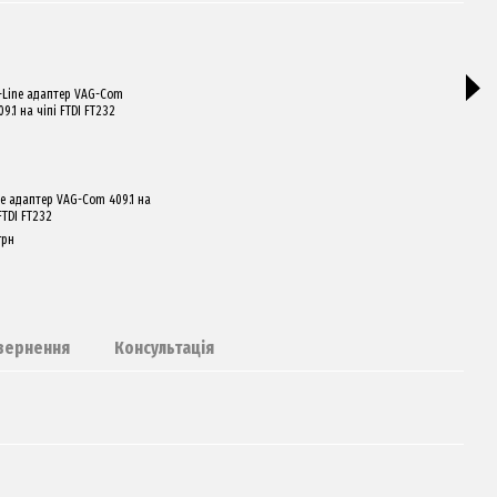
ne адаптер VAG-Com 409.1 на
Перех
FTDI FT232
ВАЗ, 
грн
320 г
84
вернення
Консультація