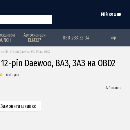
Мій кошик
осканери
Автосканери
050 233-32-34
Укр
AUNCH
ELM327
ик GM12 12-pin Daewoo, ВАЗ, ЗАЗ на OBD2
12-pin Daewoo, ВАЗ, ЗАЗ на OBD2
6 відгуків
В бажання
Замовити швидко
З ц