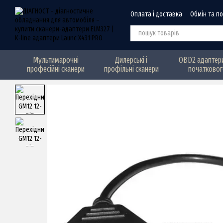
Перейти до основного контенту
Оплата і доставка
Обмін та п
Мультимарочні
Дилерські і
OBD2 адаптери
професійні сканери
профільні сканери
початковог