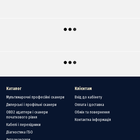
Каталог
Клієнтам
Мультимарочні професійні сканери
Вхід до кабінету
Дилерські і профільні сканери
Оплата і доставка
OBD2 адаптери і сканери
Обмін та повернення
початкового рівня
Контактна інформація
Кабелі і перехідники
Діагностика ГБО
Автоаксесуари