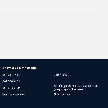
Контактна інформація
050 233-32-34
050 233-32-34
067 660-34-34
м. Київ, вул. Оболонська 29, офіс 306
050 660-34-34
(метро Тараса Шевченко)
Мапа проїзду
Передзвонити вам?