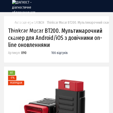
Автосканери LAUNCH
Thinkcar Mucar BT200. Мультимарочний сканер
Thinkcar Mucar BT200. Мультимарочний
сканер для Android/iOS з довічними on-
line оновленнями
Артикул:
090
166 відгуків
ХІТ
−17%
РОЗПРОДАЖ