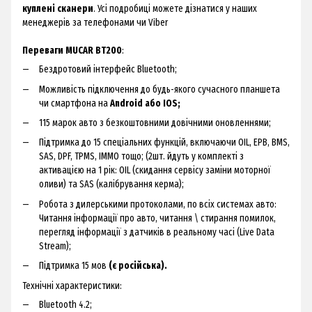
куплені сканери
. Усі подробиці можете дізнатися у наших
менеджерів за телефонами чи Viber
Переваги MUCAR BT200
:
Бездротовий інтерфейс Bluetooth;
Можливість підключення до будь-якого сучасного планшета
чи смартфона на
Android або IOS;
115 марок авто з безкоштовними довічними оновленнями;
Підтримка до 15 спеціальних функцій, включаючи OIL, EPB, BMS,
SAS, DPF, TPMS, IMMO тощо; (2шт. йдуть у комплекті з
активацією на 1 рік: OIL (скидання сервісу заміни моторної
оливи) та SAS (калібрування керма);
Робота з дилерськими протоколами, по всіх системах авто:
Читання інформації про авто, читання \ стирання помилок,
перегляд інформації з датчиків в реальному часі (Live Data
Stream);
Підтримка 15 мов
(є російська).
Технічні характеристики:
Bluetooth 4.2;