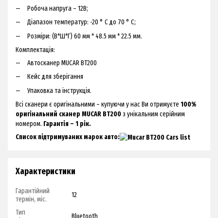
Робоча напруга – 12В;
Діапазон температур: -20 ° C до 70 ° C;
Розміри: (В*Ш*Г) 60 мм * 48.5 мм * 22.5 мм.
Комплектація:
Автосканер MUCAR BT200
Кейс для зберігання
Упаковка та інструкція.
Всі сканери є оригінальними – купуючи у нас Ви отримуєте
100%
оригінальний сканер MUCAR BT200
з унікальним серійним
номером.
Гарантія – 1 рік.
Список підтримуваних марок авто:
Характеристики
Гарантійний
12
термін, міс.
Тип
Bluetooth