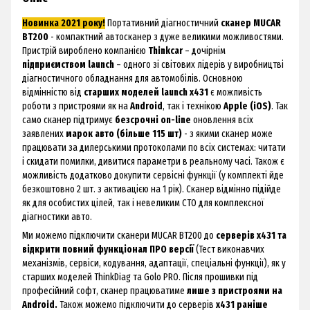
Новинка 2021 року!
Портативний діагностичний
сканер MUCAR
BT200
- компактний автосканер з дуже великими можливостями.
Пристрій вироблено компанією
Thinkcar
– дочірнім
підприємством launch
– одного зі світових лідерів у виробництві
діагностичного обладнання для автомобілів. Основною
відмінністю від
старших моделей launch x431
є можливість
роботи з пристроями як на
Android
, так і технікою
Apple (iOS)
. Так
само сканер підтримує
безсрочні on-line
оновлення всіх
заявлених
марок авто (більше 115 шт)
- з якими сканер може
працювати за дилерськими протоколами по всіх системах: читати
і скидати помилки, дивитися параметри в реальному часі. Також є
можливість додатково докупити сервісні функції (у комплекті йде
безкоштовно 2 шт. з активацією на 1 рік). Сканер відмінно підійде
як для особистих цілей, так і невеликим СТО для комплексної
діагностики авто.
Ми можемо підключити сканери MUCAR BT200 до
серверів x431 та
відкрити повний функціонал ПРО версії
(Тест виконавчих
механізмів, сервіси, кодування, адаптації, спеціальні функції), як у
старших моделей ThinkDiag та Golo PRO. Після прошивки під
професійний софт, сканер працюватиме
лише з пристроями на
Android.
Також можемо підключити до серверів
x431 раніше