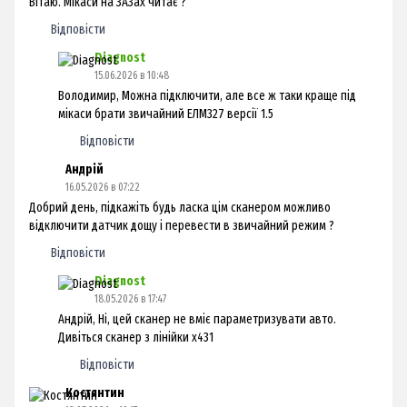
Вітаю. Мікаси на ЗАЗах читає ?
Відповісти
Diagnost
15.06.2026 в 10:48
Володимир, Можна підключити, але все ж таки краще під
мікаси брати звичайний ЕЛМ327 версії 1.5
Відповісти
Андрій
16.05.2026 в 07:22
Добрий день, підкажіть будь ласка цім сканером можливо
відключити датчик дощу і перевести в звичайний режим ?
Відповісти
Diagnost
18.05.2026 в 17:47
Андрій, Ні, цей сканер не вміє параметризувати авто.
Дивіться сканер з лінійки х431
Відповісти
Костянтин