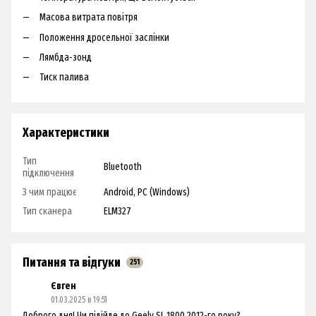
Масова витрата повітря
Положення дросельної заслінки
Лямбда-зонд
Тиск палива
Характеристики
Тип
Bluetooth
підключення
З чим працює
Android, PC (Windows)
Тип сканера
ELM327
Питання та відгуки
251
Євген
01.03.2025 в 19:51
Доброго дня! Чи підійде до Geely SL 1800 2012-го року?