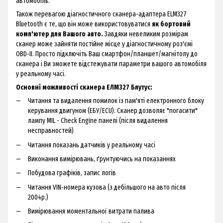
автомобіль.
Також перевагою діагностичного сканера-адаптера ELM327
Bluetooth є те, що він може використовуватися
як бортовий
комп'ютер для Вашого авто.
Завдяки невеликим розмірам
сканер може зайняти постійне місце у діагностичному роз'ємі
OBD-II. Просто підключіть Ваш смартфон/планшет/магнітолу до
сканера і Ви зможете відстежувати параметри вашого автомобіля
у реальному часі.
Основні можливості сканера ЕЛМ327 Блутус:
Читання та видалення помилок із пам'яті електронного блоку
керування двигуном (ЕБУ/ECU). Сканер дозволяє "погасити"
лампу MIL - Check Engine панелі (після видалення
несправностей)
Читання показань датчиків у реальному часі
Виконання вимірювань, ґрунтуючись на показаннях
Побудова графіків, запис логів
Читання VIN-номера кузова (з дебільшого на авто після
2004р.)
Вимірювання моментальної витрати палива