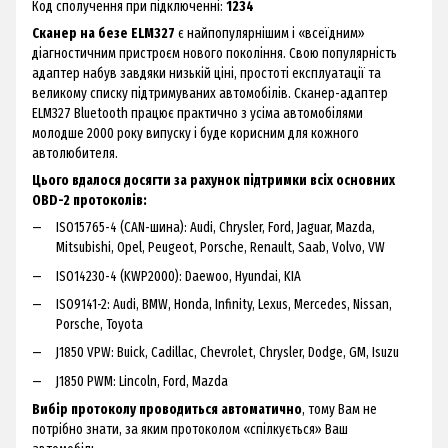
Код сполучення при підключенні:
1234
Сканер на безе ELM327
є найпопулярнішим і «всеїдним»
діагностичним пристроєм нового покоління. Свою популярність
адаптер набув завдяки низькій ціні, простоті експлуатації та
великому списку підтримуваних автомобілів. Сканер-адаптер
ELM327 Bluetooth працює практично з усіма автомобілями
молодше 2000 року випуску і буде корисним для кожного
автолюбителя.
Цього вдалося досягти за рахунок підтримки всіх основних
OBD-2 протоколів:
ISO15765-4 (CAN-шина): Audi, Chrysler, Ford, Jaguar, Mazda,
Mitsubishi, Opel, Peugeot, Porsche, Renault, Saab, Volvo, VW
ISO14230-4 (KWP2000): Daewoo, Hyundai, KIA
ISO9141-2: Audi, BMW, Honda, Infinity, Lexus, Mercedes, Nissan,
Porsche, Toyota
J1850 VPW: Buick, Cadillac, Chevrolet, Chrysler, Dodge, GM, Isuzu
J1850 PWM: Lincoln, Ford, Mazda
Вибір протоколу проводиться автоматично
, тому Вам не
потрібно знати, за яким протоколом «спілкується» Ваш