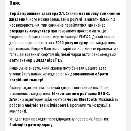
Опис
Версія прошивки адаптера 2.1.
Сканер
має кнопку вимкнення
живлення:
його можна залишати в роз'ємі і вмикати тільки під
час використання, тим самим не перейматися, що сканер
розрядить акумулятор
при тривалому простою авто. Це
бюджетна, більш дешева, версія сканера ELM327. Даний сканер
добре працює з авто
після 2010 року випуску
по стандартним
протоколам. Якщо ж Ваш авто старіший, або хочете працювати з
"спеціалізованим" софтом під певні марки авто, рекомендуємо
взяти
сканер ELM327 вірсії 1.5
Якщо Ви не знаєте, який сканер потрібен для Вашого авто,
уточнюйте у наших менеджерів і ми
допоможемо обрати
потрібний сканер!
Сканер-адаптер призначений для діагностики автомобілів,
оснащених стандартним
16-контактним роз'ємом OBD-2.
Зв'язок з адаптером здійснюється
через Bluetooth
. Можливість
роботи з
Android та ПК (Windows).
Програми та інструкції в
комплекті.
Усі адаптери проходят передпродажну перевірку. Гарантія:
3 місяці із дати продажу.