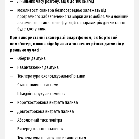
Лічильник часу розгону: від 0 до 100 км/год
Можливості сканера безпосередньо залежать від
програмного забезпечення та марки автомобіля. Чим новіший
автомобіль - тим більше функцій та параметрів для читання
буде доступним.
При використанні сканера зі смартфоном, як бортовий
комп'ютер, можна відображати значення різних датчиків у
реальному часі:
Оберти двигуна
Навантаження двигуна
Температура охолоджувальної рідини
Стан паливної системи
Швидкість руху автомобіля
Короткострокова витрата палива
Довгострокова витрата палива
Абсолютний тиск повітря
Випередження запалення
Температура повітря, що всмоктується